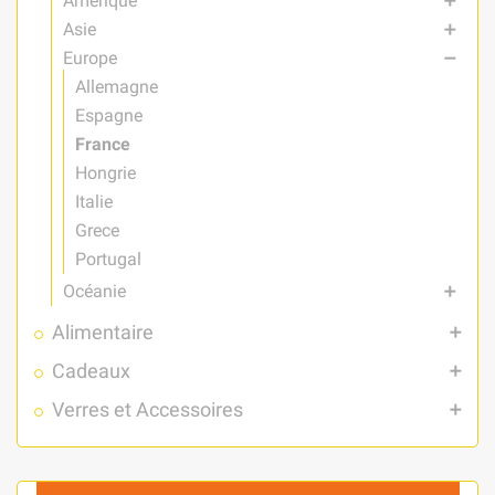
Amérique
add
Asie
add
Europe
remove
Allemagne
Espagne
France
Hongrie
Italie
Grece
Portugal
Océanie
add
Alimentaire
add
Cadeaux
add
Verres et Accessoires
add