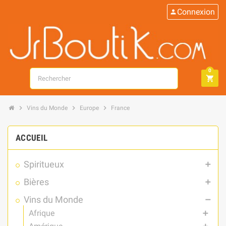
Connexion
person
0
search
shopping_cart
chevron_right
chevron_right
chevron_right
Vins du Monde
Europe
France
ACCUEIL
Spiritueux
add
Bières
add
Vins du Monde
remove
Afrique
add