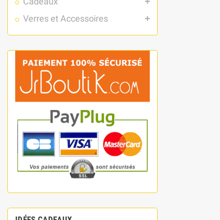
Cadeaux
add
Verres et Accessoires
add
IDÉES CADEAUX