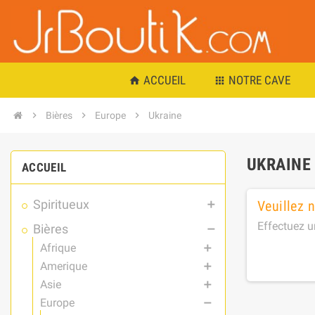
ACCUEIL
NOTRE CAVE
home
apps
chevron_right
Bières
chevron_right
Europe
chevron_right
Ukraine
UKRAINE
ACCUEIL
Spiritueux
Veuillez 
add
Effectuez u
Bières
remove
Afrique
add
Amerique
add
Asie
add
Europe
remove