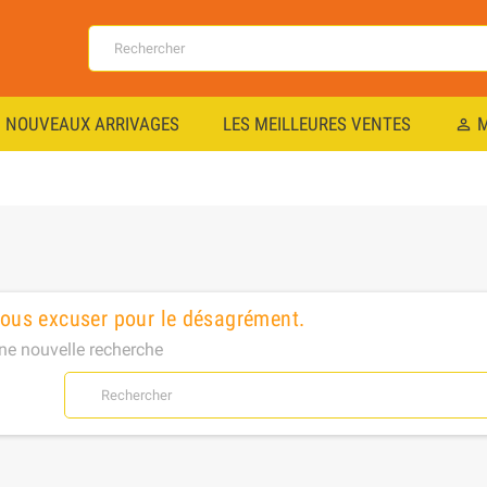
NOUVEAUX ARRIVAGES
LES MEILLEURES VENTES
M
perm_identity
nous excuser pour le désagrément.
ne nouvelle recherche