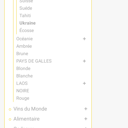
Suisse
Suéde
Tahiti
Ukraine
Écosse
Océanie
add
Ambrée
Brune
PAYS DE GALLES
add
Blonde
Blanche
LAOS
add
NOIRE
Rouge
Vins du Monde
add
Alimentaire
add