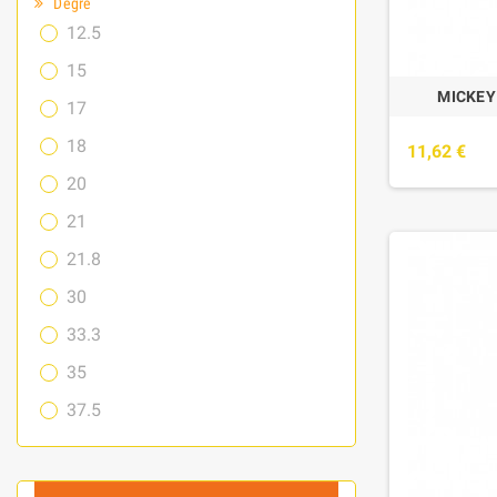
Degré
12.5
15
MICKEY
17
18
11,62 €
20
21
21.8
30
33.3
35
37.5