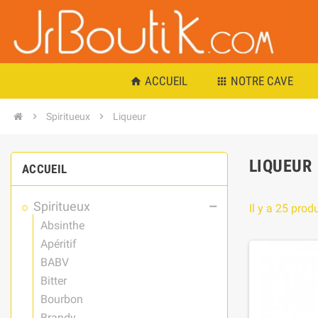
ACCUEIL
NOTRE CAVE
home
apps
chevron_right
Spiritueux
chevron_right
Liqueur
LIQUEUR
ACCUEIL
Spiritueux
remove
Il y a 25 produ
Absinthe
Apéritif
BABV
Bitter
Bourbon
Brandy