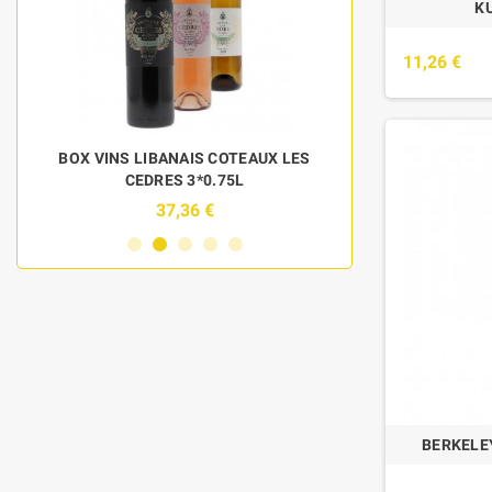
K
11,26 €
BOX VINS LIBANAIS COTEAUX LES
DISCOVERY 
CEDRES 3*0.75L
BOU
37,36 €
6
BERKELEY