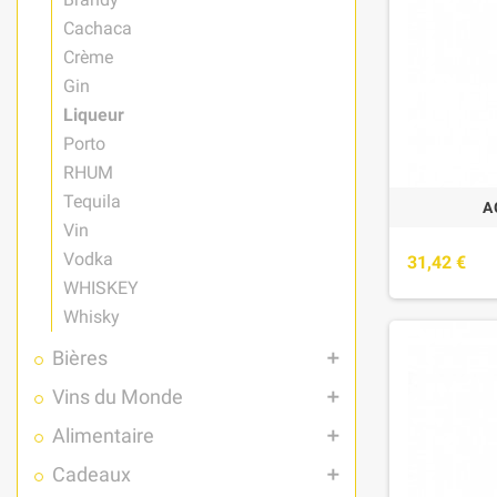
Cachaca
Crème
Gin
Liqueur
Porto
RHUM
Tequila
A
Vin
Vodka
31,42 €
WHISKEY
Whisky
Bières
add
Vins du Monde
add
Alimentaire
add
Cadeaux
add