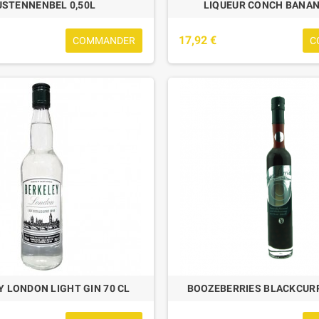
USTENNENBEL 0,50L
LIQUEUR CONCH BANAN
17,92 €
COMMANDER
C
BEER BOX BIO 24
BOX 10 BIERES DU MONDE + 3 PAQUETS
TEILLES
CHOCOLATS
7,42 €
27,00 €
 LONDON LIGHT GIN 70 CL
BOOZEBERRIES BLACKCURR