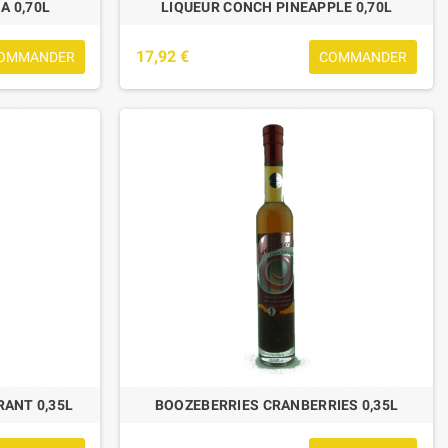
A 0,70L
LIQUEUR CONCH PINEAPPLE 0,70L
17,92 €
OMMANDER
COMMANDER
BOX DEGUSTATION TIGER ASIAN LAGER
CALENDRIER DE
12*33CL + 6 CHOPES DE DEGUSTATION
INTERNATIONALES
49,42 €
67,
ANT 0,35L
BOOZEBERRIES CRANBERRIES 0,35L