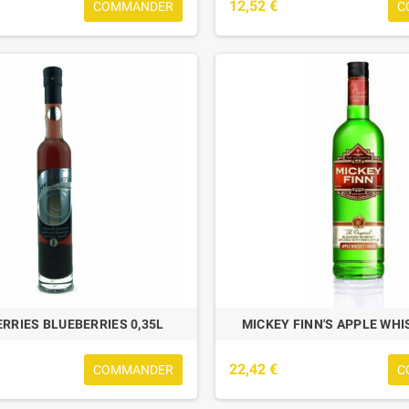
12,52 €
COMMANDER
C
RRIES BLUEBERRIES 0,35L
MICKEY FINN'S APPLE WHI
22,42 €
COMMANDER
C