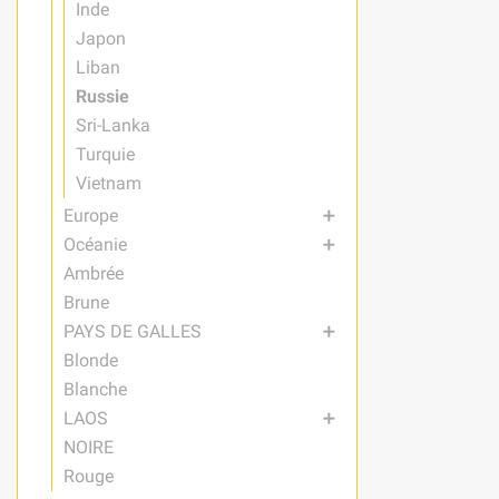
Inde
Japon
Liban
Russie
Sri-Lanka
Turquie
Vietnam
Europe
add
Océanie
add
Ambrée
Brune
PAYS DE GALLES
add
Blonde
Blanche
LAOS
add
NOIRE
Rouge