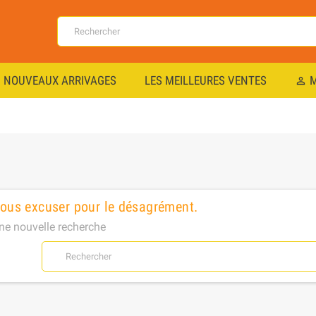
NOUVEAUX ARRIVAGES
LES MEILLEURES VENTES
M
perm_identity
nous excuser pour le désagrément.
ne nouvelle recherche