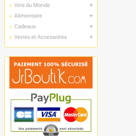
Vins du Monde
add
Alimentaire
add
Cadeaux
add
Verres et Accessoires
add