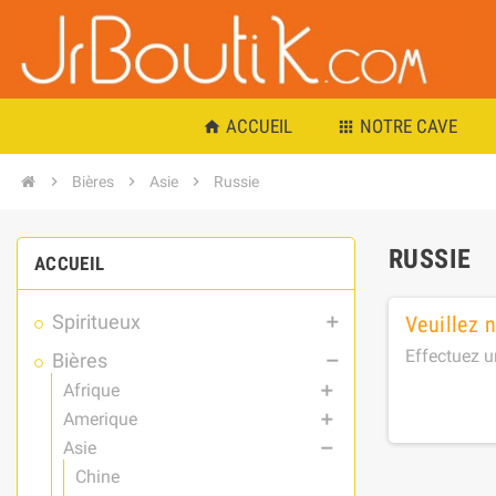
ACCUEIL
NOTRE CAVE
home
apps
chevron_right
Bières
chevron_right
Asie
chevron_right
Russie
RUSSIE
ACCUEIL
Spiritueux
Veuillez 
add
Effectuez u
Bières
remove
Afrique
add
Amerique
add
Asie
remove
Chine