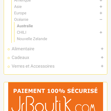
Amérique
add
Asie
add
Europe
add
Océanie
remove
Australie
CHILI
add
Nouvelle Zelande
Alimentaire
add
Cadeaux
add
Verres et Accessoires
add