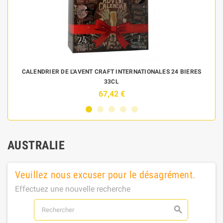
 DE
CALENDRIER DE L'AVENT CRAFT INTERNATIONALES 24 BIERES
33CL
67,42 €
AUSTRALIE
Veuillez nous excuser pour le désagrément.
Effectuez une nouvelle recherche
search