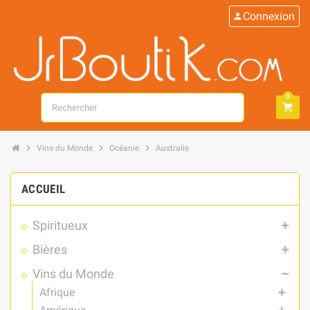
Connexion
person
0
search
shopping_cart
chevron_right
chevron_right
chevron_right
Vins du Monde
Océanie
Australie
ACCUEIL
Spiritueux
add
Bières
add
Vins du Monde
remove
Afrique
add