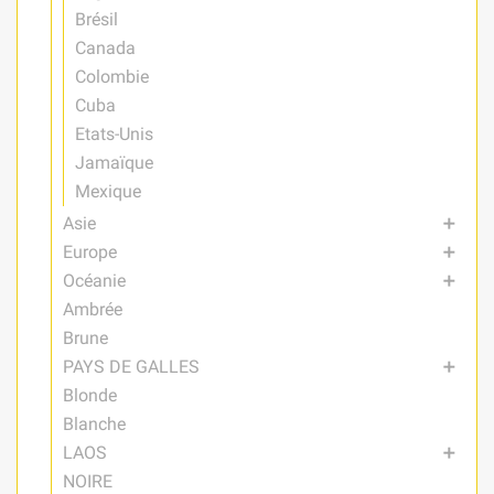
Brésil
Canada
Colombie
Cuba
Etats-Unis
Jamaïque
Mexique
Asie
add
Europe
add
Océanie
add
Ambrée
Brune
PAYS DE GALLES
add
Blonde
Blanche
LAOS
add
NOIRE