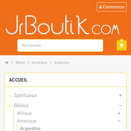
Connexion
person
0
search
shopping_cart
chevron_right
chevron_right
chevron_right
Bières
Amerique
Argentine
ACCUEIL
Spiritueux
add
Bières
remove
Afrique
add
Amerique
remove
Argentine