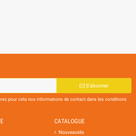
BOX DEGUSTATION TIGER ASIAN LAGER
CALENDRIER DE
12*33CL + 6 CHOPES DE DEGUSTATION
INTERNATIONALES
49,42 €
67,
S’abonner
ez pour cela nos informations de contact dans les conditions
E
CATALOGUE
Nouveautés