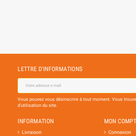
BEER BOX BIO 24
BOX 10 BIERES DU MONDE + 3 PAQUETS
TEILLES
CHOCOLATS
7,42 €
27,00 €
LETTRE D'INFORMATIONS
Vous pouvez vous désinscrire à tout moment. Vous trouver
d'utilisation du site.
INFORMATION
MON COMPT
Livraison
Connexion