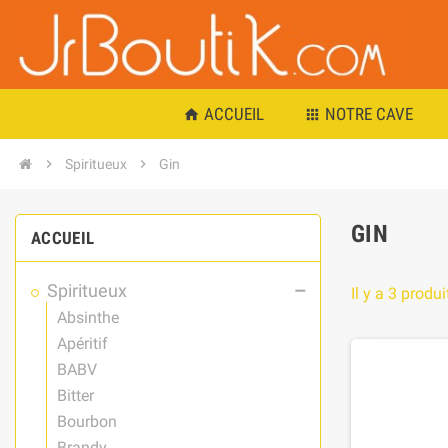
ACCUEIL
NOTRE CAVE
home
apps
chevron_right
Spiritueux
chevron_right
Gin
GIN
ACCUEIL
Spiritueux
remove
Il y a 3 produi
Absinthe
Apéritif
BABV
Bitter
Bourbon
Brandy