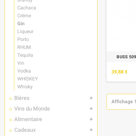
Cachaca
Crème
Gin
Liqueur
Porto
RHUM
Tequila
BUSS 509
Vin
Vodka
39,88 €
WHISKEY
Whisky
Bières
add
Affichage 1
Vins du Monde
add
Alimentaire
add
Cadeaux
add