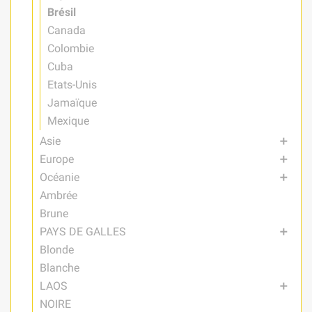
Brésil
Canada
Colombie
Cuba
Etats-Unis
Jamaïque
Mexique
Asie
add
Europe
add
Océanie
add
Ambrée
Brune
PAYS DE GALLES
add
Blonde
Blanche
LAOS
add
NOIRE