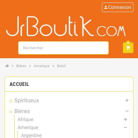
Connexion
person
0
search
shopping_cart
chevron_right
chevron_right
chevron_right
Bières
Amerique
Brésil
ACCUEIL
Spiritueux
add
Bières
remove
Afrique
add
Amerique
remove
Argentine