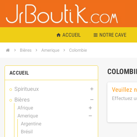
ACCUEIL
NOTRE CAVE
home
apps
chevron_right
Bières
chevron_right
Amerique
chevron_right
Colombie
COLOMBI
ACCUEIL
Spiritueux
Veuillez 
add
Effectuez u
Bières
remove
Afrique
add
Amerique
remove
Argentine
Brésil