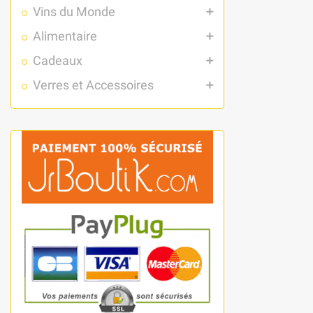
Vins du Monde
add
Alimentaire
add
Cadeaux
add
Verres et Accessoires
add