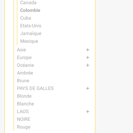
Canada
Colombie
Cuba
Etats-Unis
Jamaïque
Mexique
Asie
add
Europe
add
Océanie
add
Ambrée
Brune
PAYS DE GALLES
add
Blonde
Blanche
LAOS
add
NOIRE
Rouge