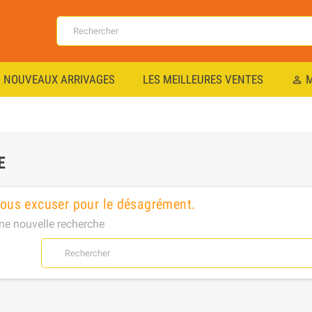
NOUVEAUX ARRIVAGES
LES MEILLEURES VENTES
M
perm_identity
E
nous excuser pour le désagrément.
ne nouvelle recherche