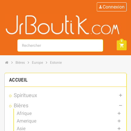
Connexion
person
0
search
shopping_cart
chevron_right
chevron_right
chevron_right
Bières
Europe
Estonie
ACCUEIL
Spiritueux
add
Bières
remove
Afrique
add
Amerique
add
Asie
add