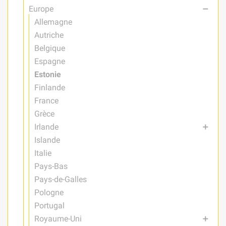
Europe
remove
Allemagne
Autriche
Belgique
Espagne
Estonie
Finlande
France
Grèce
Irlande
add
Islande
Italie
Pays-Bas
Pays-de-Galles
Pologne
Portugal
Royaume-Uni
add