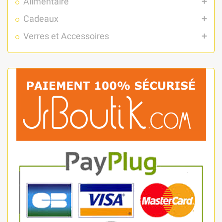
Alimentaire
add
Cadeaux
add
Verres et Accessoires
add