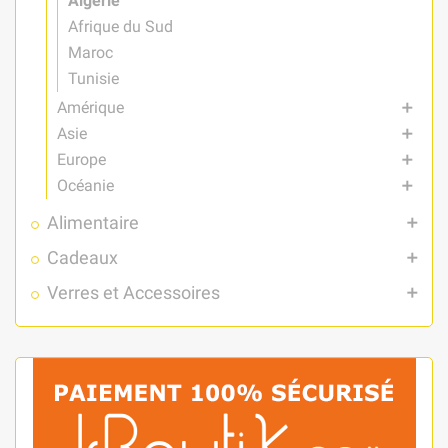
Algerie
Afrique du Sud
Maroc
Tunisie
Amérique
add
Asie
add
Europe
add
Océanie
add
Alimentaire
add
Cadeaux
add
Verres et Accessoires
add