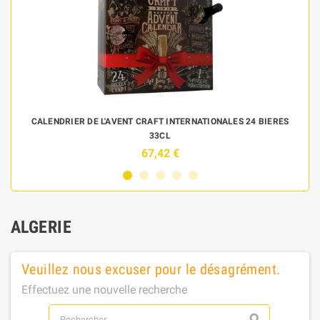
 DE
CALENDRIER DE L'AVENT CRAFT INTERNATIONALES 24 BIERES
33CL
67,42 €
ALGERIE
Veuillez nous excuser pour le désagrément.
Effectuez une nouvelle recherche
search