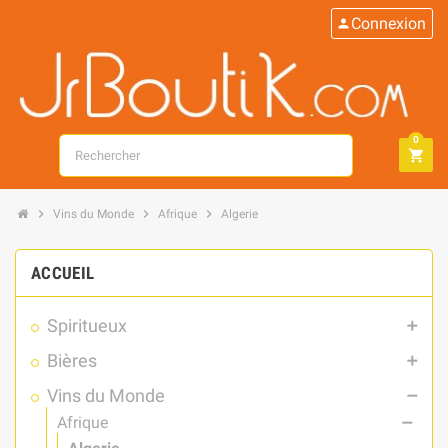
Connexion
person
0
search
shopping_cart
chevron_right
chevron_right
chevron_right
Vins du Monde
Afrique
Algerie
ACCUEIL
Spiritueux
add
Bières
add
Vins du Monde
remove
Afrique
remove