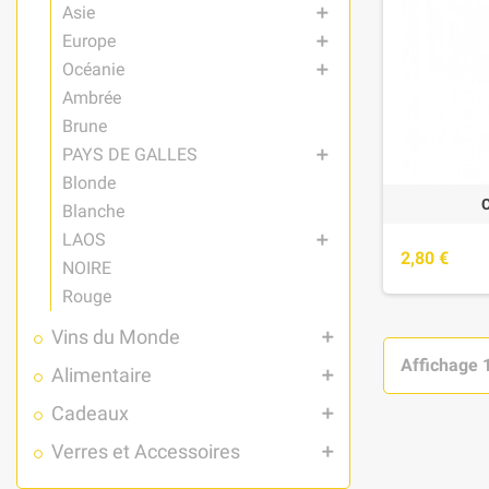
Asie
add
Europe
add
Océanie
add
Ambrée
Brune
PAYS DE GALLES
add
Blonde
Blanche
LAOS
add
2,80 €
NOIRE
Rouge
Vins du Monde
add
Affichage 1
Alimentaire
add
Cadeaux
add
Verres et Accessoires
add