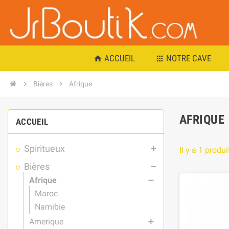
ACCUEIL
NOTRE CAVE
home
apps
chevron_right
Bières
chevron_right
Afrique
AFRIQUE
ACCUEIL
Spiritueux
add
Il y a 1 produi
Bières
remove
Afrique
remove
Maroc
Namibie
Amerique
add