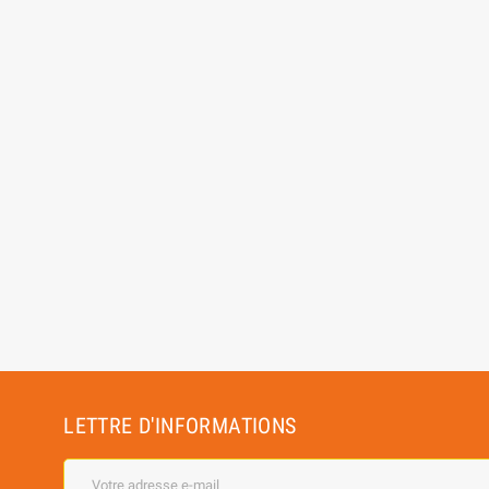
BEER BOX BIO 24
BOX 10 BIERES DU MONDE + 3 PAQUETS
TEILLES
CHOCOLATS
7,42 €
27,00 €
LETTRE D'INFORMATIONS