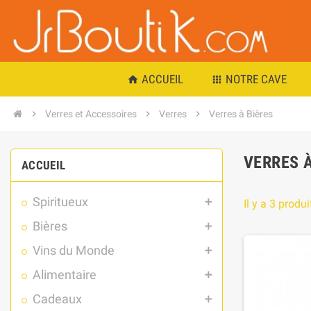
ACCUEIL
NOTRE CAVE
home
apps
chevron_right
Verres et Accessoires
chevron_right
Verres
chevron_right
Verres à Bières
VERRES À
ACCUEIL
Spiritueux
add
Il y a 3 produi
Bières
add
Vins du Monde
add
Alimentaire
add
Cadeaux
add