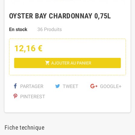
OYSTER BAY CHARDONNAY 0,75L
En stock
36 Produits
12,16 €
shopping_cart
AJOUTER AU PANIER
PARTAGER
TWEET
GOOGLE+
PINTEREST
Fiche technique