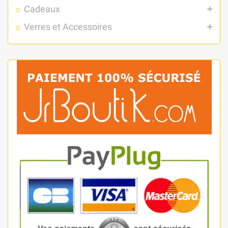
Cadeaux
add
Verres et Accessoires
add